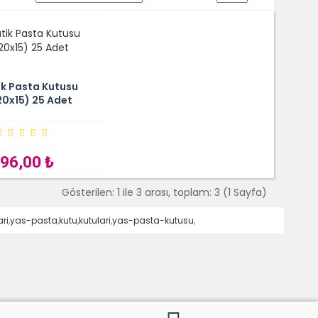
KLE
İNCELE
tik Pasta Kutusu
20x15) 25 Adet
96,00 ₺
Gösterilen: 1 ile 3 arası, toplam: 3 (1 Sayfa)
ri
,
yas-pasta
,
kutu
,
kutulari
,
yas-pasta-kutusu
,