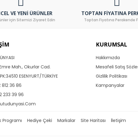
CEL VE YENI ÜRÜNLER
TOPTAN FIYATINA PER
ünler için Sitemizi Ziyaret Edin
Toptan Fiyatına Perakende F
IŞIM
KURUMSAL
ÜNYASI
Hakkımızda
Emre Mah., Okurlar Cad.
Mesafeli Satış Sözl
 PK:34510 ESENYURT/TÜRKİYE
Gizlilik Politikası
2 812 36 86
Kampanyalar
2 233 39 96
kutudunyasi.com
ık Programı
Hediye Çeki
Markalar
Site Haritası
İletişim