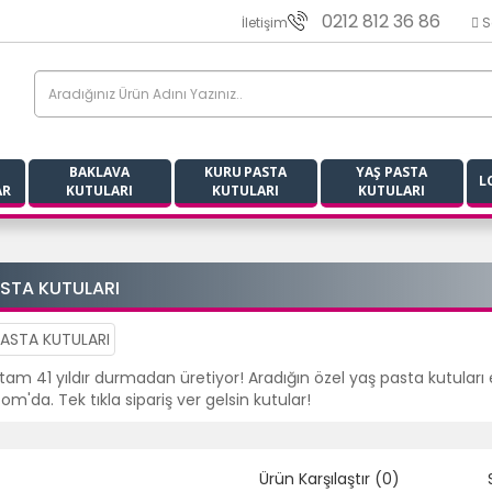
0212 812 36 86
İletişim
S
BAKLAVA
KURU PASTA
YAŞ PASTA
L
AR
KUTULARI
KUTULARI
KUTULARI
ASTA KUTULARI
am 41 yıldır durmadan üretiyor! Aradığın özel yaş pasta kutuları en
m'da. Tek tıkla sipariş ver gelsin kutular!
Ürün Karşılaştır (0)