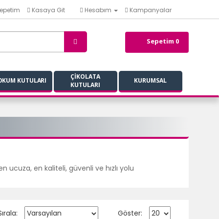
epetim
Kasaya Git
Hesabım
Kampanyalar
Sepetim 0
ÇİKOLATA
OKUM KUTULARI
KURUMSAL
KUTULARI
 ucuza, en kaliteli, güvenli ve hızlı yolu
Sırala:
Göster: